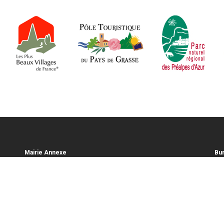
Mairie Annexe
Bur
Maire du Pont du Loup
1 P
Chemin du Figuret
06
06620 GOURDON
Tél
Tél :
+33(0)4.93.36.49.14
tou
Fax : +33(0)4.93.36.04.82
www
contact@mairie-gourdon06.fr
Hor
Horaires d'ouverture
Ouv