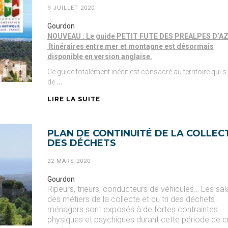
9 JUILLET 2020
Gourdon
NOUVEAU : Le guide PETIT FUTE DES PREALPES D’A
Itinéraires entre mer et montagne est désormais
disponible en version anglaise.
Ce guide totalement inédit est consacré au territoire qui s
de
...
LIRE LA SUITE
PLAN DE CONTINUITÉ DE LA COLLEC
DES DÉCHETS
22 MARS 2020
Gourdon
Ripeurs, trieurs, conducteurs de véhicules… Les sal
des métiers de la collecte et du tri des déchets
ménagers sont exposés à de fortes contraintes
physiques et psychiques durant cette période de c