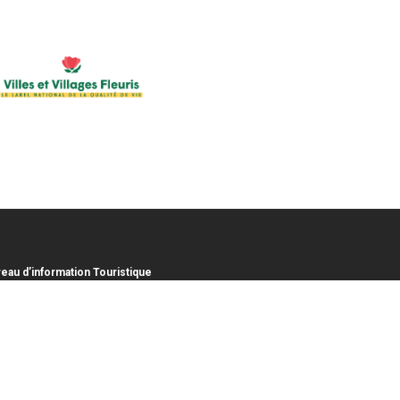
eau d’information Touristique
lace Victoria
620 GOURDON
: 04 89 87 73 31
risme.gourdon06@agglo-casa.fr
.agglo-sophiaantipolis.fr/sortir-et-decouvrir
(link
is
aires d'ouverture
external)
ert toute l’année de 9h30 à 12h30, et de 13h30 à 17h30