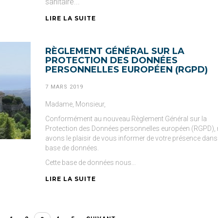
sanitaire...
LIRE LA SUITE
RÈGLEMENT GÉNÉRAL SUR LA
PROTECTION DES DONNÉES
PERSONNELLES EUROPÉEN (RGPD)
7 MARS 2019
Madame, Monsieur,
Conformément au nouveau Règlement Général sur la
Protection des Données personnelles européen (RGPD),
avons le plaisir de vous informer de votre présence dans
base de données.
Cette base de données nous...
LIRE LA SUITE