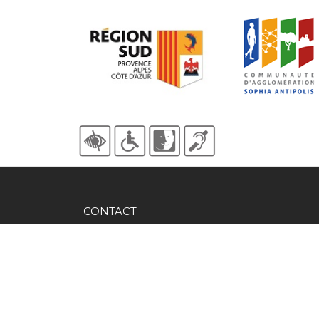
CONTACT
Mairie du Village
"La colombière" 263 chemin du Colombier
06620 GOURDON
Tél :
+33(0)4.93.42.92.00
(Prix d'un appel local)
Fax : +33(0)4.93.09.40.21
contact@mairie-gourdon06.fr
Horaires d'ouverture