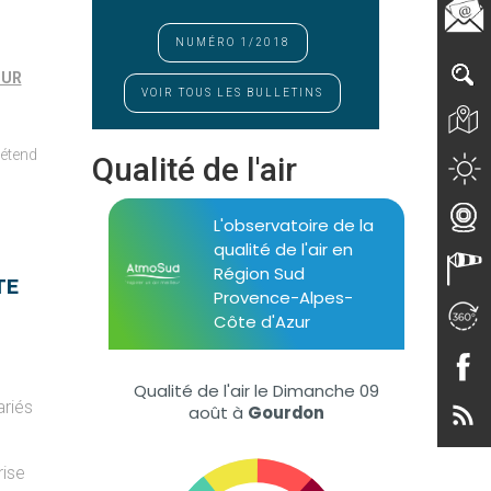
NUMÉRO 1/2018
ZUR
VOIR TOUS LES BULLETINS
’étend
Qualité de l'air
TE
ariés
rise