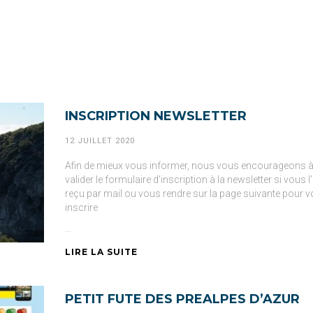
INSCRIPTION NEWSLETTER
12 JUILLET 2020
Afin de mieux vous informer, nous vous encourageons 
valider le formulaire d'inscription à la newsletter si vous l
reçu par mail ou vous rendre sur la page suivante pour 
inscrire
...
LIRE LA SUITE
PETIT FUTE DES PREALPES D’AZUR