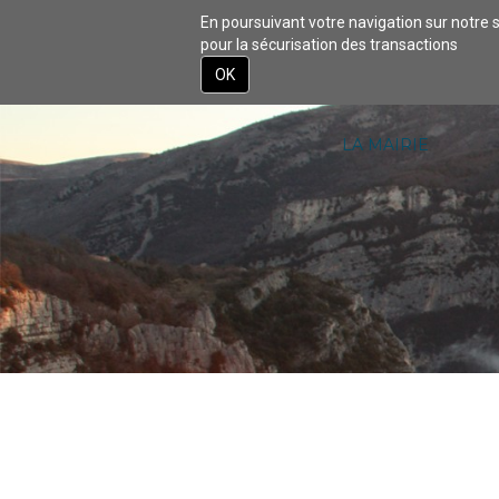
En poursuivant votre navigation sur notre s
pour la sécurisation des transactions
ACCUEIL
DÉCOU
OK
Aller
au
contenu
LA MAIRIE
principal