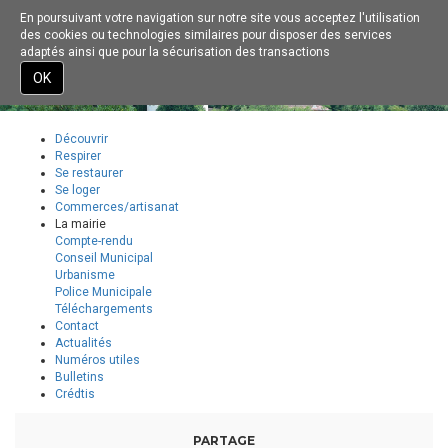
En poursuivant votre navigation sur notre site vous acceptez l'utilisation
Toggle
des cookies ou technologies similaires pour disposer des services
navigation
adaptés ainsi que pour la sécurisation des transactions
INFO PRATIQUE
PLAN DU SITE
Aller
OK
au
contenu
principal
Découvrir
Respirer
Se restaurer
Se loger
Commerces/artisanat
La mairie
Compte-rendu
Conseil Municipal
Urbanisme
Police Municipale
Téléchargements
Contact
Actualités
Numéros utiles
Bulletins
Crédtis
PARTAGE