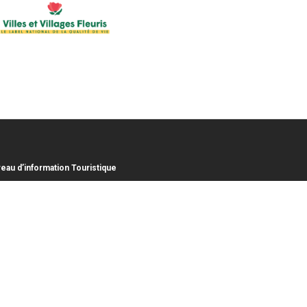
eau d’information Touristique
lace Victoria
620 GOURDON
: 04 89 87 73 31
risme.gourdon06@agglo-casa.fr
.agglo-sophiaantipolis.fr/sortir-et-decouvrir
(link
is
aires d'ouverture
external)
ert toute l’année de 9h30 à 12h30, et de 13h30 à 17h30
er
lundi au dimanche du 1
juin au 30 septembre.
er
lundi au samedi du 1
octobre au 31 mai.
mé les jours fériés sauf les 14 juillet et 15 août.