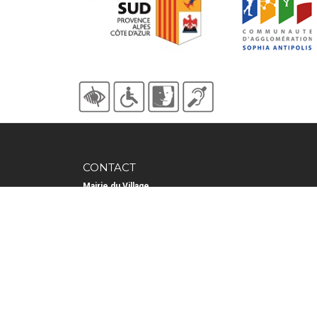
CONTACT
Mairie du Village
"La colombière" 263 chemin du Colombier
06620 GOURDON
Tél :
+33(0)4.93.42.92.00
(Prix d'un appel local)
Fax : +33(0)4.93.09.40.21
contact@mairie-gourdon06.fr
Horaires d'ouverture
​Du lundi au vendredi de 8h à 17h
Le vendredi de 8h à 16h