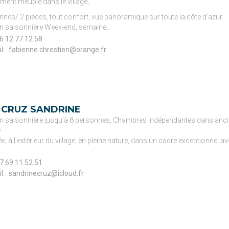
ment meublé dans le village,
nnes/ 2 pièces, tout confort, vue panoramique sur toute la côte d’azur.
n saisonnière Week-end, semaine…
6.12.77.12.58
l: 
fabienne.chrestien@orange.fr
 CRUZ SANDRINE
n saisonnière jusqu’à 8 personnes, Chambres indépendantes dans anc
e
e, à l’extérieur du village, en pleine nature, dans un cadre exceptionnel a
7.69.11.52.51
l: 
sandrinecruz@icloud.fr