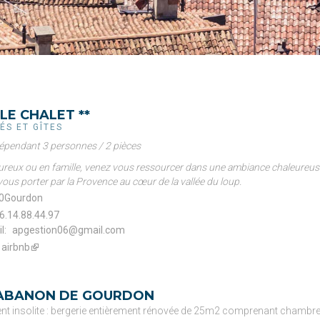
 LE CHALET **
ÉS ET GÎTES
dépendant 3 personnes / 2 pièces
reux ou en famille, venez vous ressourcer dans une ambiance chaleureus
vous porter par la Provence au cœur de la vallée du loup.
0
Gourdon
6.14.88.44.97
l: 
apgestion06@gmail.com
airbnb
(link
is
external)
CABANON DE GOURDON
t insolite : bergerie entièrement rénovée de 25m2 comprenant chambre