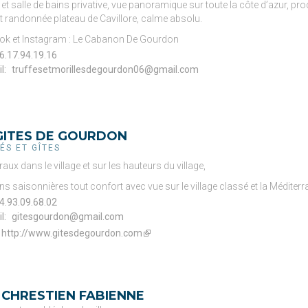
et salle de bains privative, vue panoramique sur toute la côte d’azur, pr
 et randonnée plateau de Cavillore, calme absolu.
k et Instagram : Le Cabanon De Gourdon
6.17.94.19.16
l: 
truffesetmorillesdegourdon06@gmail.com
GITES DE GOURDON
ÉS ET GÎTES
raux dans le village et sur les hauteurs du village,
ns saisonnières tout confort avec vue sur le village classé et la Méditerr
4.93.09.68.02
l: 
gitesgourdon@gmail.com
http://www.gitesdegourdon.com
(link
is
external)
CHRESTIEN FABIENNE