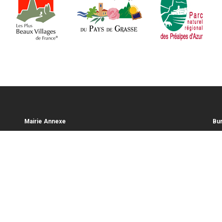
Mairie Annexe
Bur
Maire du Pont du Loup
1 P
Chemin du Figuret
06
06620 GOURDON
Tél
Tél :
+33(0)4.93.36.49.14
tou
Fax : +33(0)4.93.36.04.82
www
contact@mairie-gourdon06.fr
Hor
Horaires d'ouverture
Ouv
Du 
Lundi mardi jeudi 8h00-12h30 13h30-17h
Du 
Fer
Vendredi 8h12h30 13h30-16h