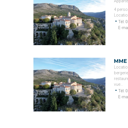
Apparte
4 perso
Locatio
Tél: 
0
E-mai
MME
Locatio
bergeri
restauré
vue...
Tél: 
0
E-mai