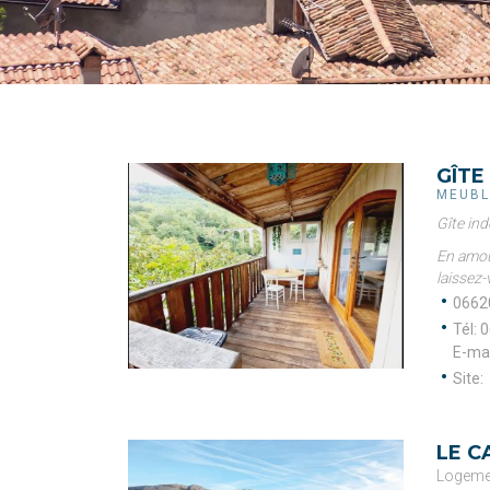
GÎTE
MEUBL
Gîte in
En amou
laissez-
0662
Tél: 
0
E-mai
Site: 
LE 
Logemen