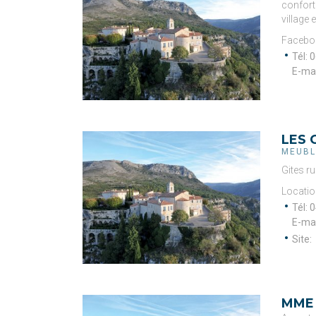
confort 
village
Faceboo
Tél: 
0
E-mai
LES 
MEUBL
Gites ru
Locatio
Tél: 
0
E-mai
Site: 
MME 