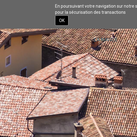
En poursuivant votre navigation sur notre s
pour la sécurisation des transactions
ACCUEIL
DÉCOU
OK
Aller
au
contenu
LA MAIRIE
principal