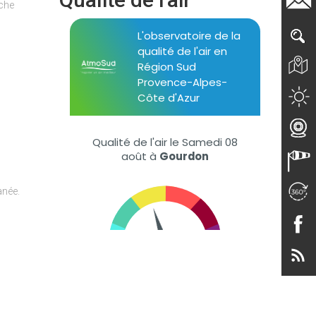
oche
anée.