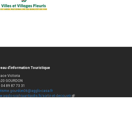
eau d’information Touristique
lace Victoria
620 GOURDON
: 04 89 87 73 31
risme.gourdon06@agglo-casa.fr
.agglo-sophiaantipolis.fr/sortir-et-decouvrir
(link
is
aires d'ouverture
external)
ert toute l’année de 9h30 à 12h30, et de 13h30 à 17h30
er
lundi au dimanche du 1
juin au 30 septembre.
er
lundi au samedi du 1
octobre au 31 mai.
mé les jours fériés sauf les 14 juillet et 15 août.