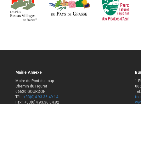
Mairie Annexe
Bur
Maire du Pont du Loup
1 P
Chemin du Figuret
06
06620 GOURDON
Tél
Tél :
+33(0)4.93.36.49.14
tou
Fax : +33(0)4.93.36.04.82
www
contact@mairie-gourdon06.fr
Hor
Horaires d'ouverture
Ouv
Du 
Lundi mardi jeudi 8h00-12h30 13h30-17h
Du 
Fer
Vendredi 8h12h30 13h30-16h