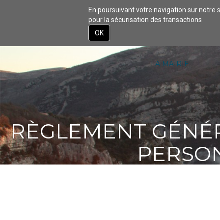
En poursuivant votre navigation sur notre s
pour la sécurisation des transactions
ACCUEIL
DÉCOU
OK
Aller
au
contenu
LA MAIRIE
principal
RÈGLEMENT GÉNÉR
PERSON