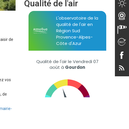
Qualité de l'air
isir de
ez vos
, de
airie-