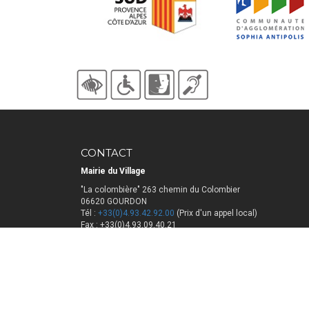
CONTACT
Mairie du Village
"La colombière" 263 chemin du Colombier
06620 GOURDON
Tél :
+33(0)4.93.42.92.00
(Prix d'un appel local)
Fax : +33(0)4.93.09.40.21
contact@mairie-gourdon06.fr
Horaires d'ouverture
​Du lundi au vendredi de 8h à 17h
Le vendredi de 8h à 16h