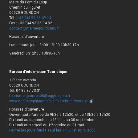
Maire du Pont du Loup
Chemin du Figuret
06620 GOURDON
Tél :
+33(0)4.93.36.49.14
Fax : +33(0)4.93.36.04.82
contact@mairie-gourdon06.fr
Horaires d'ouverture
Lundi mardi jeudi 8h00-12h30 13h30-17h
Vendredi 8h12h30 13h30-16h
Bureau d’information Touristique
1 Place Victoria
06620 GOURDON
Tél: 04 89 87 73 31
tourisme.gourdon06@agglo-casa.fr
www.agglo-sophiaantipolis.fr/sortir-et-decouvrir
(link
is
Horaires d'ouverture
external)
Ouvert toute l’année de 9h30 à 12h30, et de 13h30 à 17h30
er
Du lundi au dimanche du 1
juin au 30 septembre.
er
Du lundi au samedi du 1
octobre au 31 mai.
Fermé les jours fériés sauf les 14 juillet et 15 août.