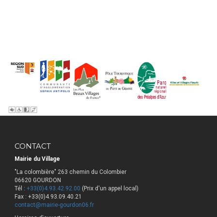
CONTACT
Mairie du Village
"La colombière" 263 chemin du Colombier
06620 GOURDON
Tél :
+33(0)4.93.42.92.00
(Prix d'un appel local)
Fax : +33(0)4.93.09.40.21
contact@mairie-gourdon06.fr