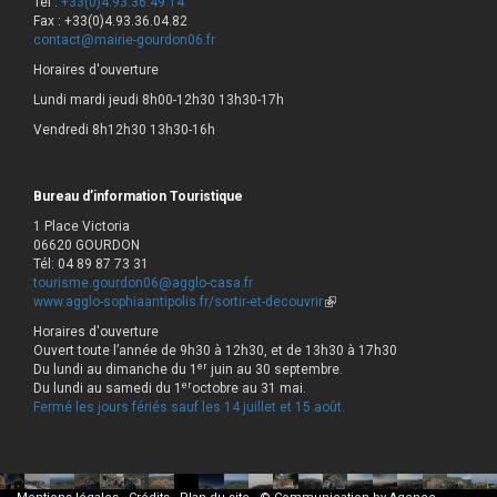
Tél :
+33(0)4.93.36.49.14
Fax : +33(0)4.93.36.04.82
contact@mairie-gourdon06.fr
Horaires d'ouverture
Lundi mardi jeudi 8h00-12h30 13h30-17h
Vendredi 8h12h30 13h30-16h
Bureau d’information Touristique
1 Place Victoria
06620 GOURDON
Tél: 04 89 87 73 31
tourisme.gourdon06@agglo-casa.fr
www.agglo-sophiaantipolis.fr/sortir-et-decouvrir
(link
is
Horaires d'ouverture
external)
Ouvert toute l’année de 9h30 à 12h30, et de 13h30 à 17h30
er
Du lundi au dimanche du 1
juin au 30 septembre.
er
Du lundi au samedi du 1
octobre au 31 mai.
Fermé les jours fériés sauf les 14 juillet et 15 août.