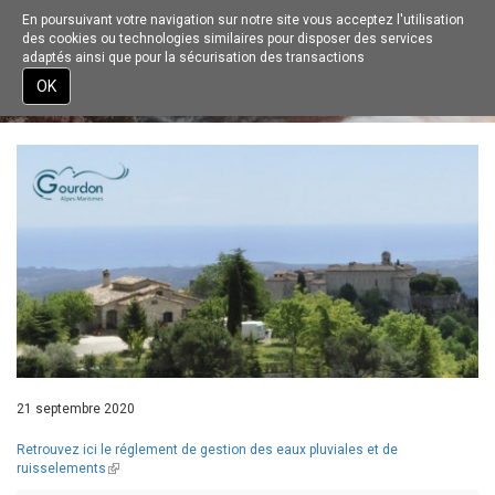
En poursuivant votre navigation sur notre site vous acceptez l'utilisation
Toggle
des cookies ou technologies similaires pour disposer des services
navigation
adaptés ainsi que pour la sécurisation des transactions
ACTUALITÉS
RÈGLEMENT DE GESTION DES EAUX
Aller
OK
PLUVIALES
au
contenu
principal
21 septembre 2020
Retrouvez ici le réglement de gestion des eaux pluviales et de
ruisselements
(link
is