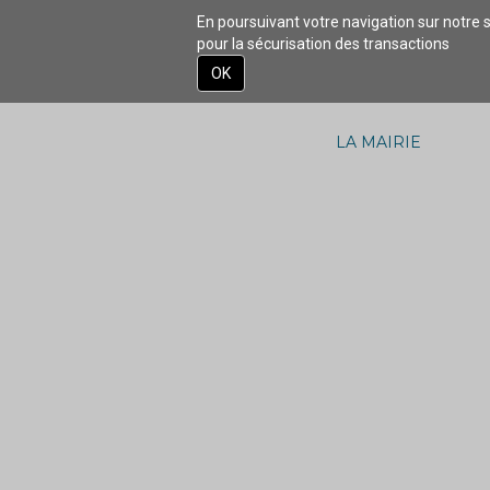
En poursuivant votre navigation sur notre s
pour la sécurisation des transactions
ACCUEIL
DÉCOU
OK
Aller
au
contenu
LA MAIRIE
principal