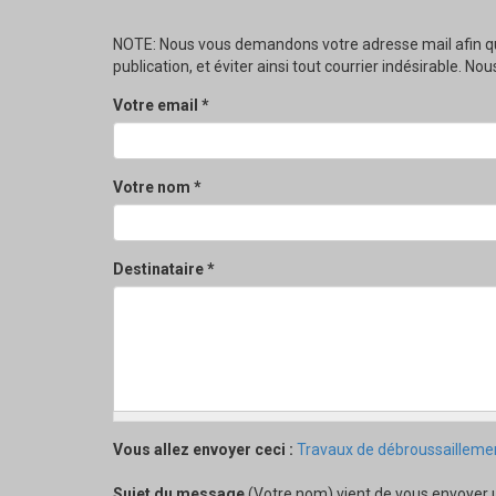
NOTE: Nous vous demandons votre adresse mail afin qu
publication, et éviter ainsi tout courrier indésirable. 
Votre email
*
Votre nom
*
Destinataire
*
Vous allez envoyer ceci :
Travaux de débroussaillement
Sujet du message
(Votre nom) vient de vous envoyer