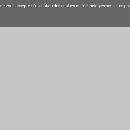
ite vous acceptez l'utilisation des cookies ou technologies similaires p
VRIR
S'ENVOLER
SE DIVERTIR
SE RESTAURER
SE