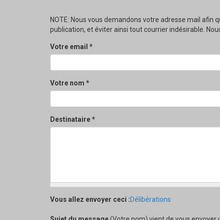
NOTE: Nous vous demandons votre adresse mail afin qu
publication, et éviter ainsi tout courrier indésirable. 
Votre email
*
Votre nom
*
Destinataire
*
Vous allez envoyer ceci :
Délibérations
Sujet du message
(Votre nom) vient de vous envoyer