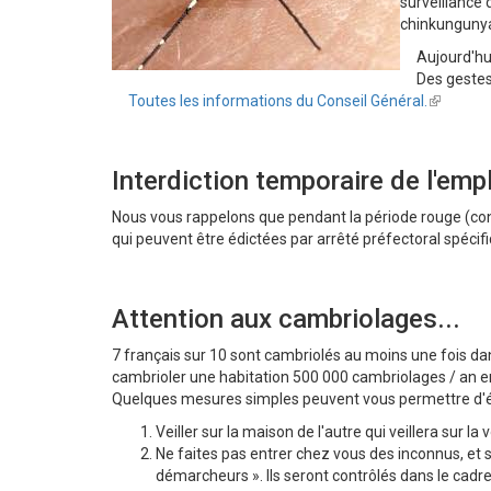
surveillanc
chinkunguny
Aujourd'hui i
Des gestes s
Toutes les informations du Conseil Général.
(link
is
external)
Interdiction temporaire de l'emp
Nous vous rappelons que pendant la période rouge (cons
qui peuvent être édictées par arrêté préfectoral spécifi
Attention aux cambriolages...
7 français sur 10 sont cambriolés au moins une fois da
cambrioler une habitation 500 000 cambriolages / an
Quelques mesures simples peuvent vous permettre d'évi
Veiller sur la maison de l'autre qui veillera sur la 
Ne faites pas entrer chez vous des inconnus, e
démarcheurs ». Ils seront contrôlés dans le cadre d