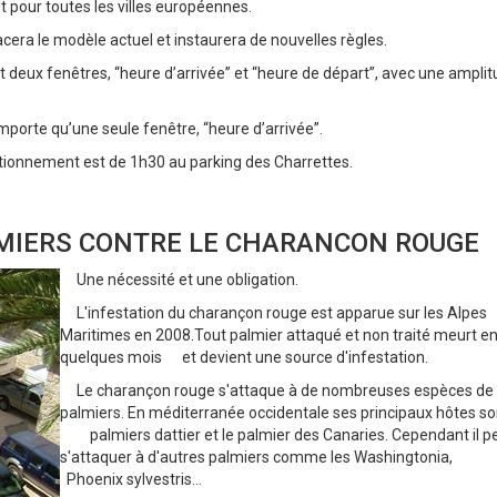
t pour toutes les villes européennes.
era le modèle actuel et instaurera de nouvelles règles.
 deux fenêtres, “heure d’arrivée” et “heure de départ”, avec une ampli
porte qu’une seule fenêtre, “heure d’arrivée”.
tionnement est de 1h30 au parking des Charrettes.
LMIERS CONTRE LE CHARANCON ROUGE
Une nécessité et une obligation.
L'infestation du charançon rouge est apparue sur les Alpes
Maritimes en 2008.Tout palmier attaqué et non traité meurt e
quelques mois et devient une source d'infestation.
Le charançon rouge s'attaque à de nombreuses espèces de
palmiers. En méditerranée occidentale ses principaux hôtes
palmiers dattier et le palmier des Canaries. Cependant il p
s'attaquer à d'autres palmiers comme les Washington
Phoenix sylvestris...