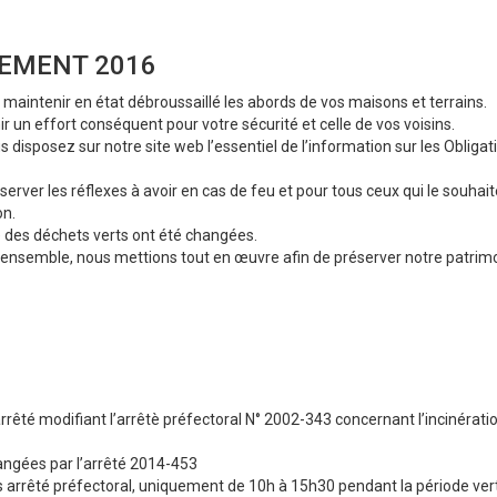
EMENT 2016
 maintenir en état débroussaillé les abords de vos maisons et terrains.
 effort conséquent pour votre sécurité et celle de vos voisins.
isposez sur notre site web l’essentiel de l’information sur les Obligat
er les réflexes à avoir en cas de feu et pour tous ceux qui le souhaite
on.
ge des déchets verts ont été changées.
u’ensemble, nous mettions tout en œuvre afin de préserver notre patrim
rêté modifiant l’arrêtè préfectoral N° 2002-343 concernant l’incinérati
angées par l’arrêté 2014-453
s arrêté préfectoral, uniquement de 10h à 15h30 pendant la période ver