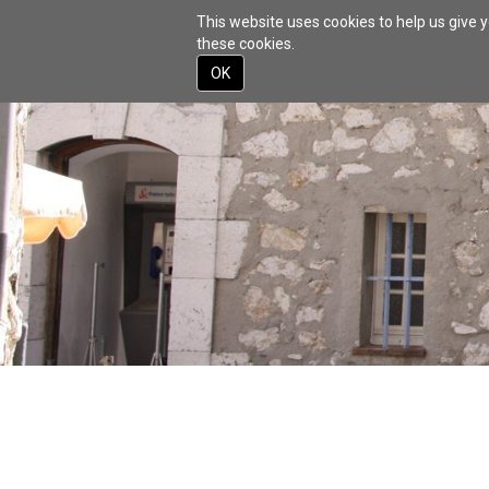
This website uses cookies to help us give y
these cookies.
HOME
DISCOVE
OK
Skip
to
main
content