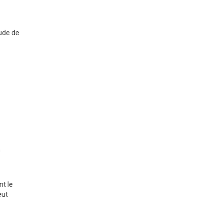
tude de
n
 sont le
eut
ia,