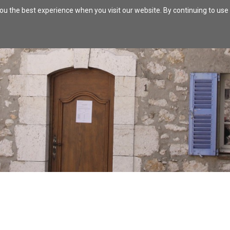
ou the best experience when you visit our website. By continuing to use 
R
FLY OFF
BREATHE
TO EAT
SHOPS/ARTS AND CRA
TOWN HALL