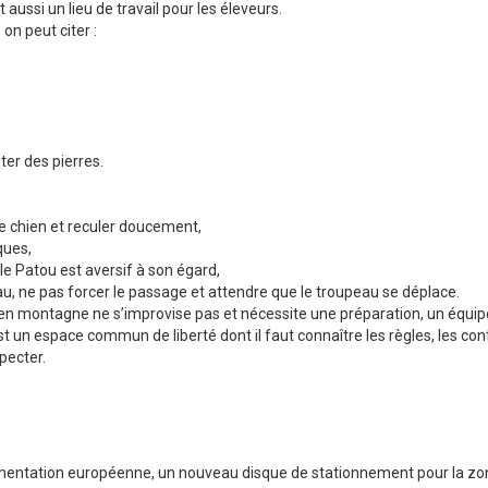
aussi un lieu de travail pour les éleveurs.
on peut citer :
ter des pierres.
e chien et reculer doucement,
ques,
 le Patou est aversif à son égard,
au, ne pas forcer le passage et attendre que le troupeau se déplace.
r en montagne ne s’improvise pas et nécessite une préparation, un équip
 un espace commun de liberté dont il faut connaître les règles, les con
pecter.
ementation européenne, un nouveau disque de stationnement pour la zo