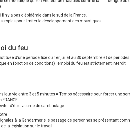
e de ce moustique qui est vecteur de maladies comme la dengue ou 
a.
l n'y a pas d'épidémie dans le sud de la France.
imples pour limiter le developpement des moustiques:
loi du feu
tituée d’une période fixe du 1er juillet au 30 septembre et de période
que en fonction de conditions) l'emploi du feu est strictement interdit.
ns leur vie entre 3 et 5 minutes = Temps nécessaire pour forcer une ser
 en FRANCE
ter d'être victime de cambriolage :
vôtre
t signalez à la Gendarmerie le passage de personnes se présentant com
e la législation sur le travail