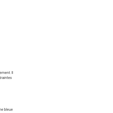
ement. Il
traintes
ne bleue