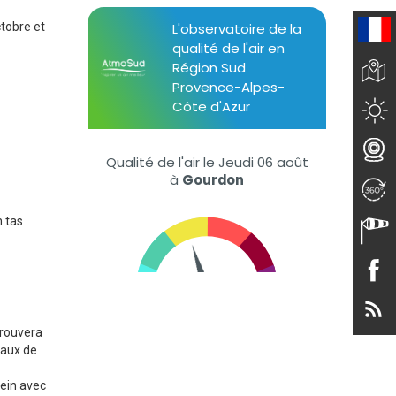
ctobre et
n tas
trouvera
eaux de
ein avec