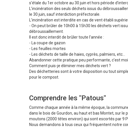
s’étale du 1er octobre au 30 juin et hors période d’inter
L’incinération des seuls déchets issus du débroussaill
le 30 juin, sauf interdiction préfectorale.
L’incinération est interdite en cas de vent établi supér
- On peut brûler de 10h00 à 15h30 les déchets vert issu
débroussaillement.
Il est donc interdit de brûler toute l’année :
- La coupe de gazon
- Les feuilles mortes
- Les déchets de taille de haies, cyprès, palmiers, etc…
Abandonner cette pratique peu performante, c’est moins
Comment puis-je éliminer mes déchets vert ?
Des déchetteries sont à votre disposition ou tout simp
pour le compost.
Comprendre les "Patous"
Comme chaque année à la même époque, la commune de 
dans le bois de Gourdon, au haut et bas Montet, sur le 
moutons (2000 têtes environ) qui sont escortés par 9 P
Nous demandons à tous ceux qui fréquentent notre co