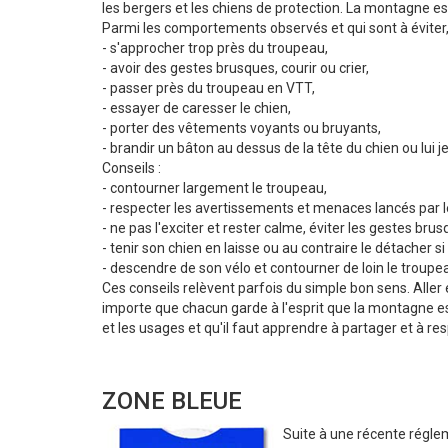
les bergers et les chiens de protection. La montagne est 
Parmi les comportements observés et qui sont à éviter, 
- s'approcher trop près du troupeau,
- avoir des gestes brusques, courir ou crier,
- passer près du troupeau en VTT,
- essayer de caresser le chien,
- porter des vêtements voyants ou bruyants,
- brandir un bâton au dessus de la tête du chien ou lui je
Conseils :
- contourner largement le troupeau,
- respecter les avertissements et menaces lancés par l
- ne pas l'exciter et rester calme, éviter les gestes brus
- tenir son chien en laisse ou au contraire le détacher si
- descendre de son vélo et contourner de loin le troupe
Ces conseils relèvent parfois du simple bon sens. Alle
importe que chacun garde à l'esprit que la montagne est
et les usages et qu'il faut apprendre à partager et à res
ZONE BLEUE
Suite à une récente régl