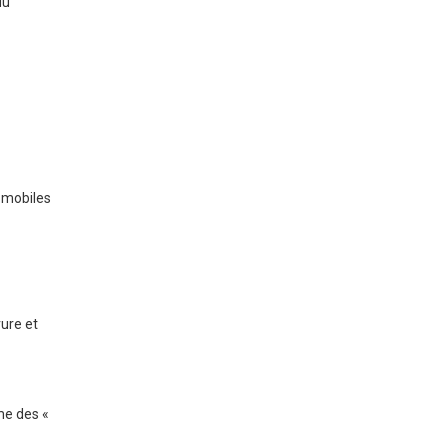
du
s mobiles
rure et
me des «