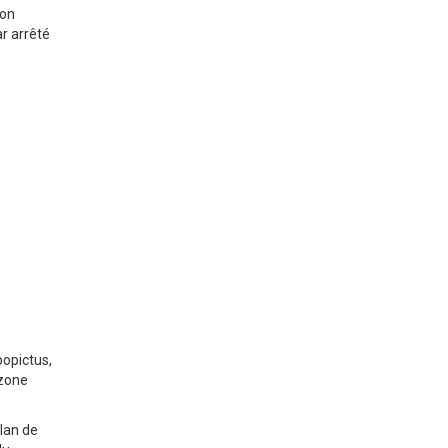
çon
ar arrêté
opictus,
 zone
lan de